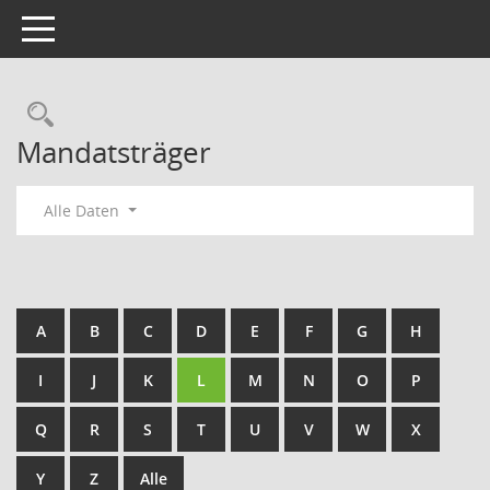
Toggle navigation
Rechercheauswahl
Mandatsträger
Alle Daten
A
B
C
D
E
F
G
H
I
J
K
L
M
N
O
P
Q
R
S
T
U
V
W
X
Y
Z
Alle