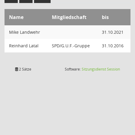
Name
Mitgliedschaft
bis
Mike Landwehr
31.10.2021
Reinhard Latal
SPD/G.U.F.-Gruppe
31.10.2016
(Wird in
2 Sätze
Software:
Sitzungsdienst
Session