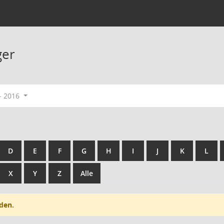
ger
- 2016
D
E
F
G
H
I
J
K
L
X
Y
Z
Alle
den.