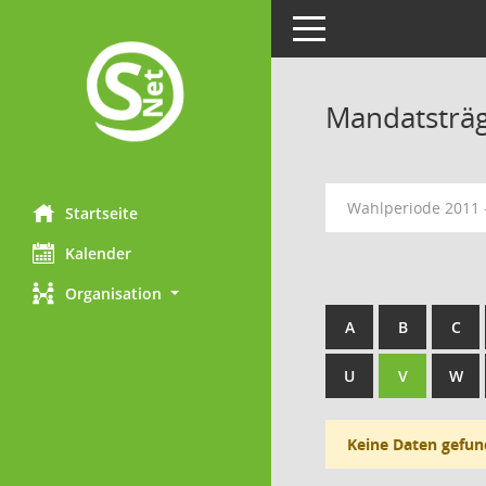
Toggle navigation
Mandatsträ
Wahlperiode 2011 
Startseite
Kalender
Organisation
A
B
C
U
V
W
Keine Daten gefun