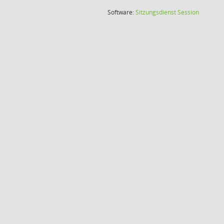
(Wird in
Software:
Sitzungsdienst
Session