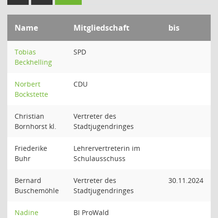
Name
Mitgliedschaft
bis
Tobias
SPD
Beckhelling
Norbert
CDU
Bockstette
Christian
Vertreter des
Bornhorst kl.
Stadtjugendringes
Friederike
Lehrervertreterin im
Buhr
Schulausschuss
Bernard
Vertreter des
30.11.2024
Buschemöhle
Stadtjugendringes
Nadine
BI ProWald