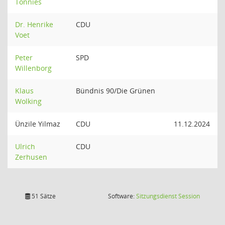
Tönnies
Dr. Henrike
CDU
Voet
Peter
SPD
Willenborg
Klaus
Bündnis 90/Die Grünen
Wolking
Ünzile Yilmaz
CDU
11.12.2024
Ulrich
CDU
Zerhusen
(Wird in
51 Sätze
Software:
Sitzungsdienst
Session