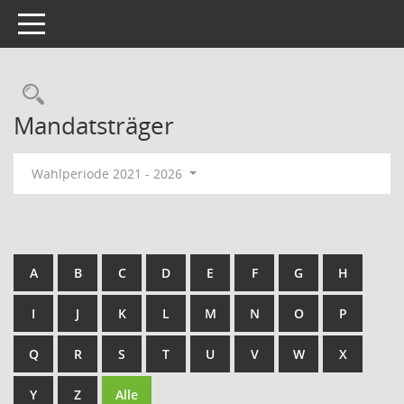
Toggle navigation
Rechercheauswahl
Mandatsträger
Wahlperiode 2021 - 2026
A
B
C
D
E
F
G
H
I
J
K
L
M
N
O
P
Q
R
S
T
U
V
W
X
Y
Z
Alle