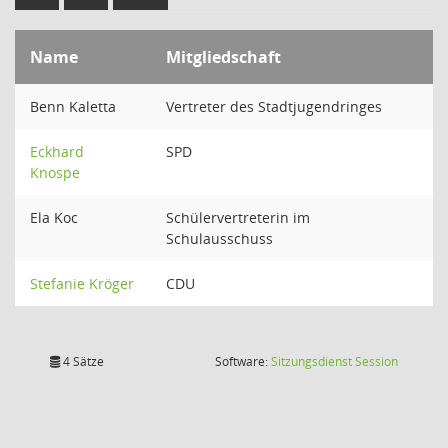
Name
Mitgliedschaft
Benn Kaletta
Vertreter des Stadtjugendringes
Eckhard
SPD
Knospe
Ela Koc
Schülervertreterin im
Schulausschuss
Stefanie Kröger
CDU
(Wird in
4 Sätze
Software:
Sitzungsdienst
Session