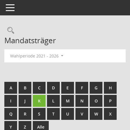
Toggle navigation
Rechercheauswahl
Mandatsträger
Wahlperiode 2021 - 2026
A
B
C
D
E
F
G
H
I
J
K
L
M
N
O
P
Q
R
S
T
U
V
W
X
Y
Z
Alle