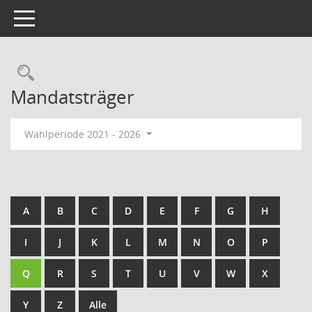
Toggle navigation
Rechercheauswahl
Mandatsträger
Wahlperiode 2021 - 2026
A
B
C
D
E
F
G
H
I
J
K
L
M
N
O
P
Q
R
S
T
U
V
W
X
Y
Z
Alle