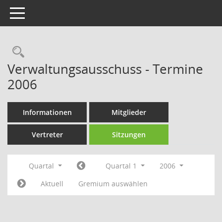
Toggle navigation
Rechercheauswahl
Verwaltungsausschuss - Termine
2006
Informationen
Mitglieder
Vertreter
Sitzungen
Quartal
Quartal 1
2006
Aktuell
Gremium auswählen