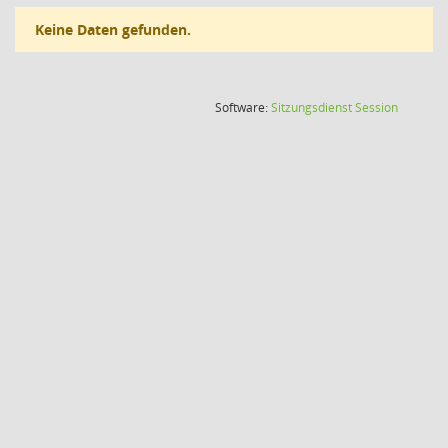
Keine Daten gefunden.
(Wird in
Software:
Sitzungsdienst
Session