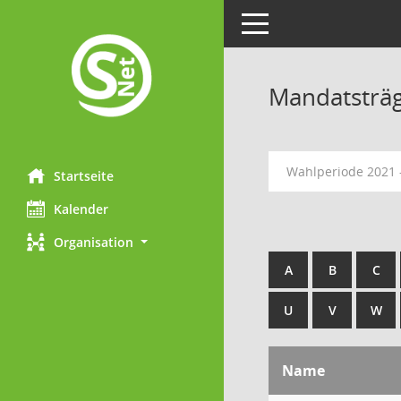
Toggle navigation
Mandatsträ
Wahlperiode 2021 
Startseite
Kalender
Organisation
A
B
C
U
V
W
Name