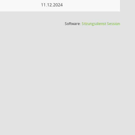
11.12.2024
(Wird in
Software:
Sitzungsdienst
Session