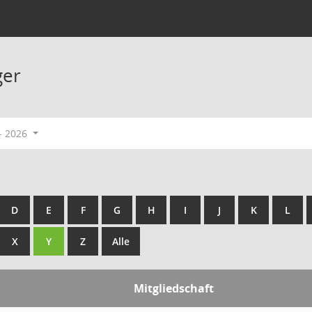
ger
- 2026
D
E
F
G
H
I
J
K
L
X
Y
Z
Alle
Mitgliedschaft