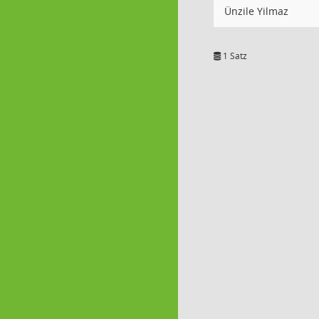
Ünzile Yilmaz
1 Satz