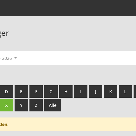
ger
- 2026
D
E
F
G
H
I
J
K
L
X
Y
Z
Alle
den.