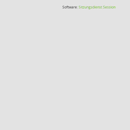
(Wird in
Software:
Sitzungsdienst
Session