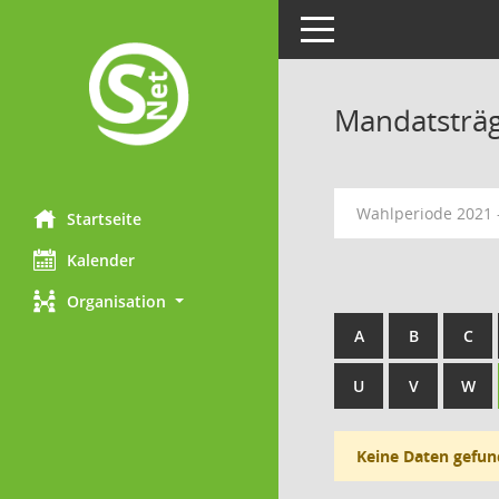
Toggle navigation
Mandatsträ
Wahlperiode 2021 
Startseite
Kalender
Organisation
A
B
C
U
V
W
Keine Daten gefun