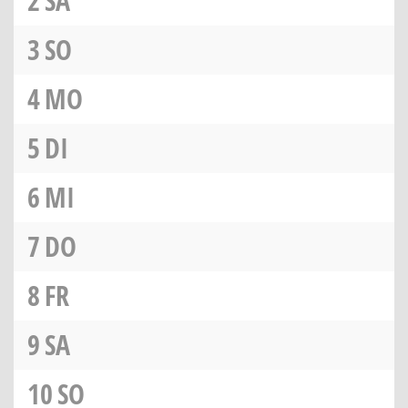
2
SA
3
SO
4
MO
5
DI
6
MI
7
DO
8
FR
9
SA
10
SO