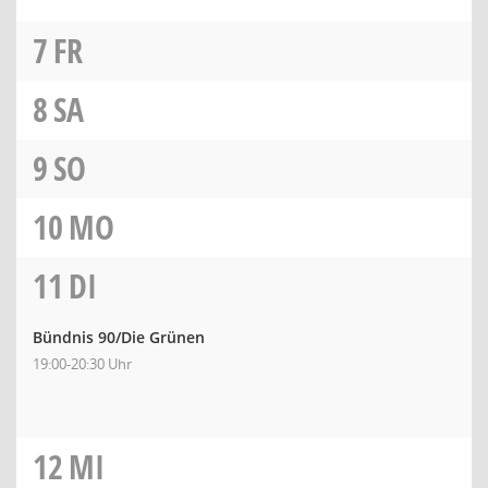
7
FR
8
SA
9
SO
10
MO
11
DI
Bündnis 90/Die Grünen
19:00-20:30 Uhr
12
MI