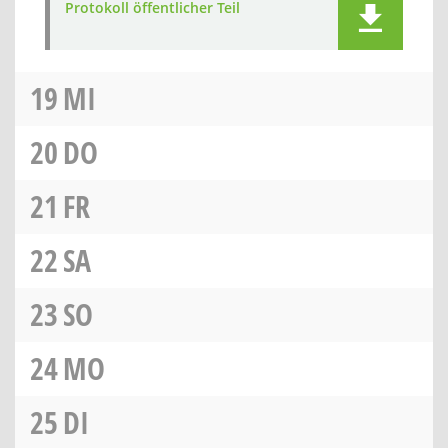
Protokoll öffentlicher Teil
19
MI
20
DO
21
FR
22
SA
23
SO
24
MO
25
DI