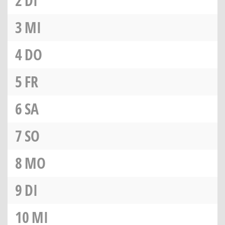
2
DI
3
MI
4
DO
5
FR
6
SA
7
SO
8
MO
9
DI
10
MI