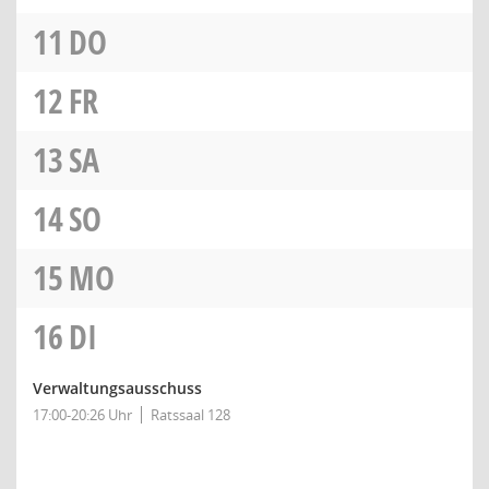
11
DO
12
FR
13
SA
14
SO
15
MO
16
DI
Verwaltungsausschuss
17:00-20:26 Uhr
Ratssaal 128