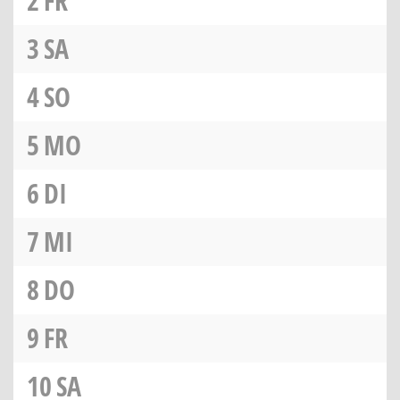
2
FR
3
SA
4
SO
5
MO
6
DI
7
MI
8
DO
9
FR
10
SA