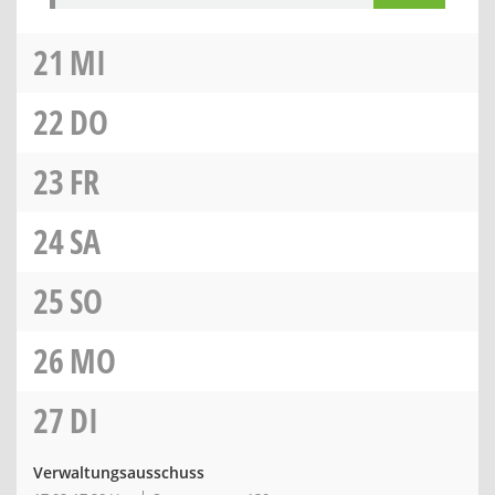
21
MI
22
DO
23
FR
24
SA
25
SO
26
MO
27
DI
Verwaltungsausschuss