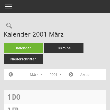
Toggle navigation
Rechercheauswahl
Kalender 2001 März
Kalender
Termine
Niederschriften
März
2001
Aktuell
1
DO