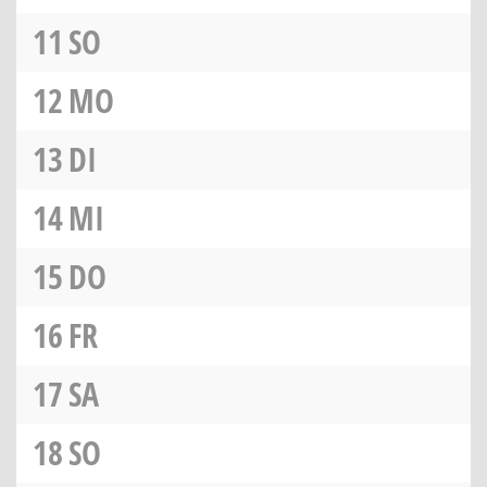
11
SO
12
MO
13
DI
14
MI
15
DO
16
FR
17
SA
18
SO