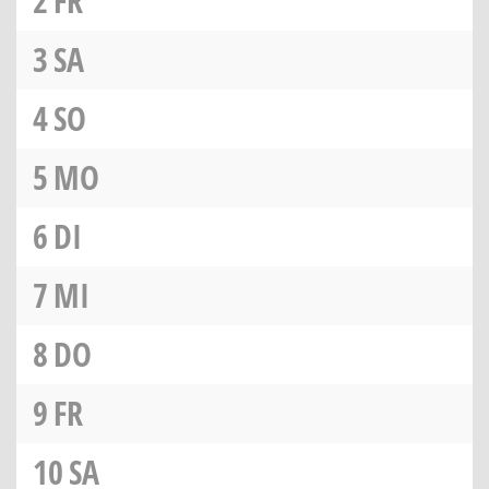
2
FR
3
SA
4
SO
5
MO
6
DI
7
MI
8
DO
9
FR
10
SA