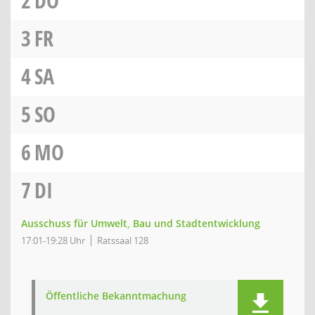
2
DO
3
FR
4
SA
5
SO
6
MO
7
DI
Ausschuss für Umwelt, Bau und Stadtentwicklung
17:01-19:28 Uhr
Ratssaal 128
Öffentliche Bekanntmachung