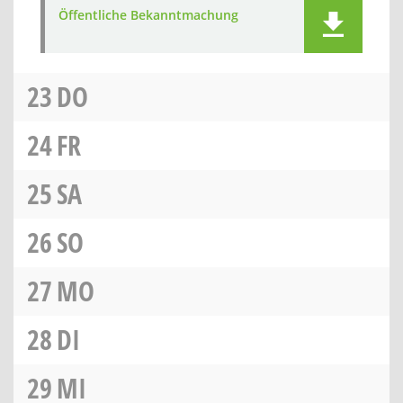
Öffentliche Bekanntmachung
23
DO
24
FR
25
SA
26
SO
27
MO
28
DI
29
MI