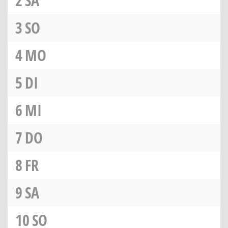
2
SA
3
SO
4
MO
5
DI
6
MI
7
DO
8
FR
9
SA
10
SO