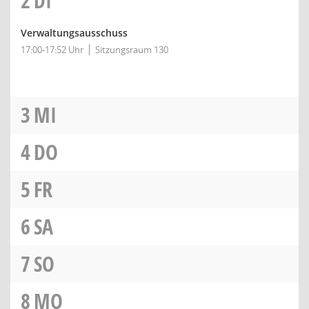
2
DI
Verwaltungsausschuss
17:00-17:52 Uhr
Sitzungsraum 130
3
MI
4
DO
5
FR
6
SA
7
SO
8
MO