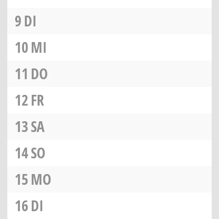
9
DI
10
MI
11
DO
12
FR
13
SA
14
SO
15
MO
16
DI