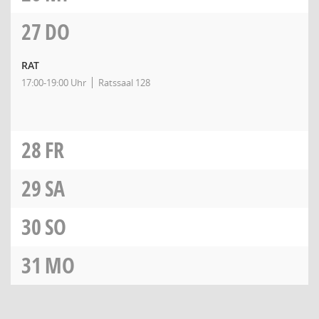
27
DO
RAT
17:00-19:00 Uhr
Ratssaal 128
28
FR
29
SA
30
SO
31
MO