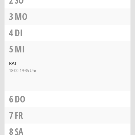
2
SO
3
MO
4
DI
5
MI
RAT
18:00-19:35 Uhr
6
DO
7
FR
8
SA