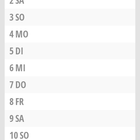
2
SA
3
SO
4
MO
5
DI
6
MI
7
DO
8
FR
9
SA
10
SO