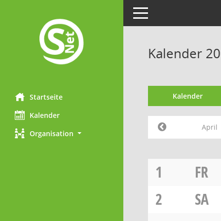
Toggle navigation
Kalender 20
Kalender
Startseite
Kalender
April
Organisation
1
FR
2
SA