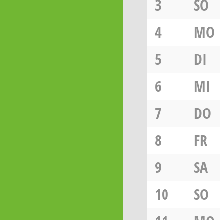
3
SO
4
MO
5
DI
6
MI
7
DO
8
FR
9
SA
10
SO