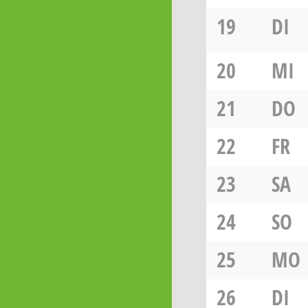
19
DI
20
MI
21
DO
22
FR
23
SA
24
SO
25
MO
26
DI