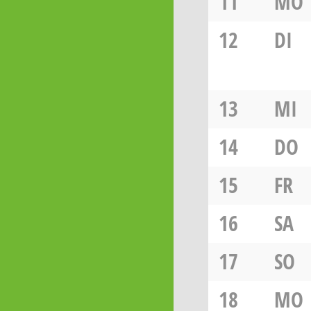
11
MO
12
DI
13
MI
14
DO
15
FR
16
SA
17
SO
18
MO