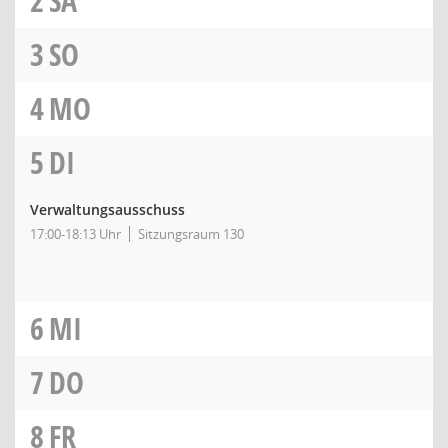
2
SA
3
SO
4
MO
5
DI
Verwaltungsausschuss
17:00-18:13 Uhr
Sitzungsraum 130
6
MI
7
DO
8
FR