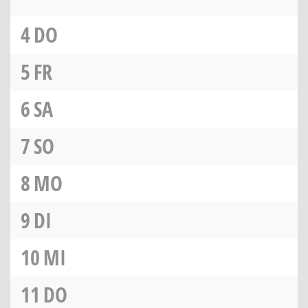
4
DO
5
FR
6
SA
7
SO
8
MO
9
DI
10
MI
11
DO