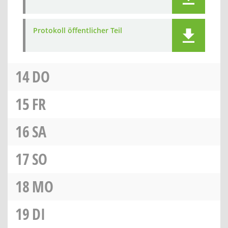
Protokoll öffentlicher Teil
14
DO
15
FR
16
SA
17
SO
18
MO
19
DI