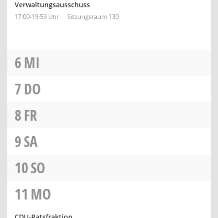
Verwaltungsausschuss
17:00-19:53 Uhr
Sitzungsraum 130
6
MI
7
DO
8
FR
9
SA
10
SO
11
MO
CDU-Ratsfraktion