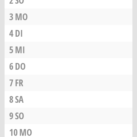
2
SO
3
MO
4
DI
5
MI
6
DO
7
FR
8
SA
9
SO
10
MO