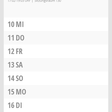
17:02-19:03 Uhr
Sitzungsraum 130
10
MI
11
DO
12
FR
13
SA
14
SO
15
MO
16
DI