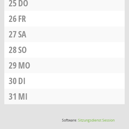
25
DO
26
FR
27
SA
28
SO
29
MO
30
DI
31
MI
(Wird in
Software:
Sitzungsdienst
Session