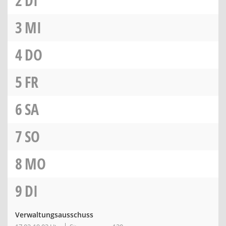
2
DI
3
MI
4
DO
5
FR
6
SA
7
SO
8
MO
9
DI
Verwaltungsausschuss